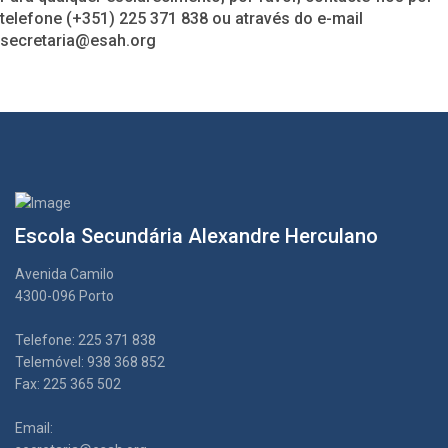
telefone (+351) 225 371 838 ou através do e-mail
secretaria@esah.org
Escola Secundária Alexandre Herculano
Avenida Camilo
4300-096 Porto
Telefone: 225 371 838
Telemóvel: 938 368 852
Fax: 225 365 502
Email: